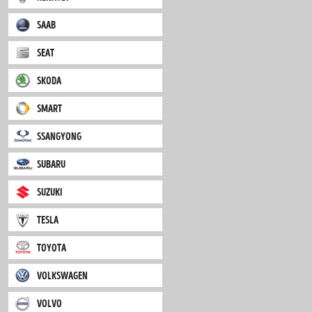
mini
mitsubishi
nissan
opel
peugeot
porsche
renault
saab
seat
skoda