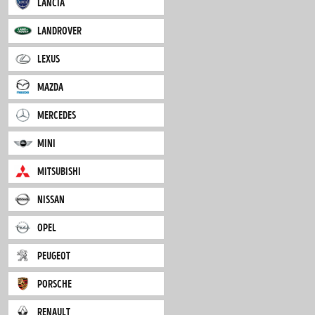
iveco
jaguar
jeep
kia
lancia
landrover
lexus
mazda
mercedes