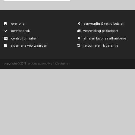
smart
ssangyong
subaru
suzuki
tesla
toyota
volkswagen
volvo