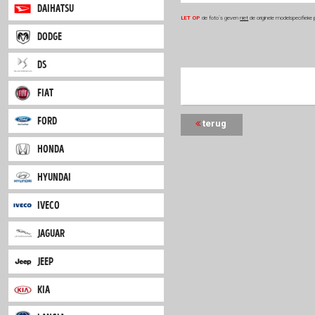
citroen
dacia
daihatsu
LET OP
de foto`s geven
niet
de 
dodge
ds
fiat
ford
terug
honda
hyundai