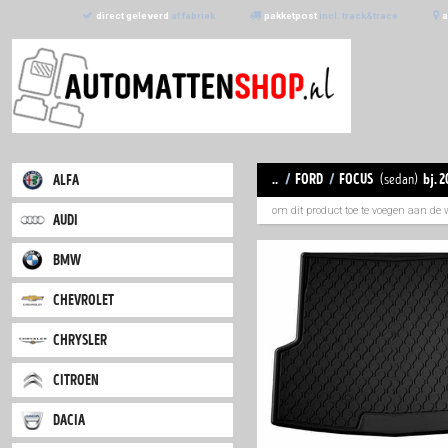
direct geleverd
af fabriek
pakketpost
incl. trac
..
/
ford
/
foc
alfa
om dit product toe
audi
bmw
chevrolet
chrysler