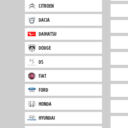
citroen
dacia
daihatsu
dodge
ds
fiat
ford
honda
hyundai