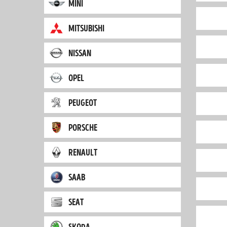
mini
mitsubishi
nissan
opel
peugeot
porsche
renault
saab
seat
skoda