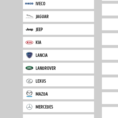
iveco
jaguar
jeep
kia
lancia
landrover
lexus
mazda
mercedes