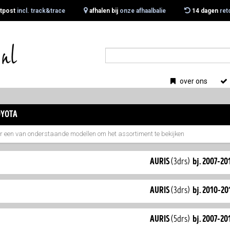
tpost
incl. track&trace
afhalen bij
onze afhaalbalie
14 dagen
ret
over ons
yota
er een van onderstaande modellen om het assortiment te bekijken
auris
(3drs)
bj. 2007-20
auris
(3drs)
bj. 2010-20
auris
(5drs)
bj. 2007-20