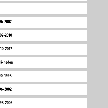
996-2002
002-2010
010-2017
017-heden
990-1998
996-2002
998-2002