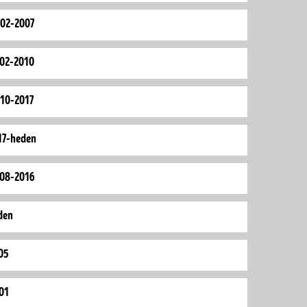
002-2007
002-2010
010-2017
017-heden
008-2016
den
05
01