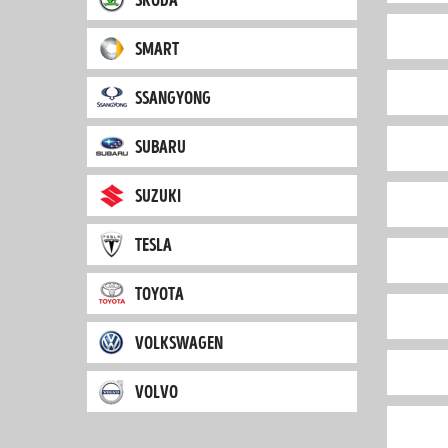
smart
ssangyong
subaru
suzuki
tesla
toyota
volkswagen
volvo