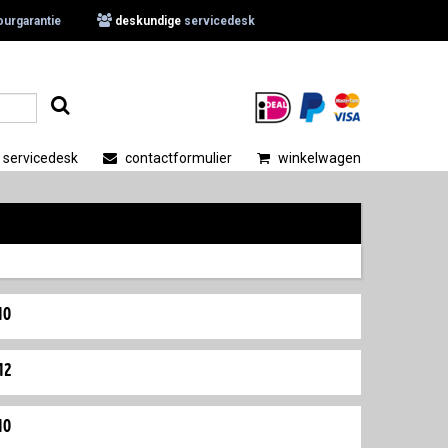
ourgarantie
deskundige
servicedesk
.
servicedesk
contactformulier
winkelwagen
10
12
10