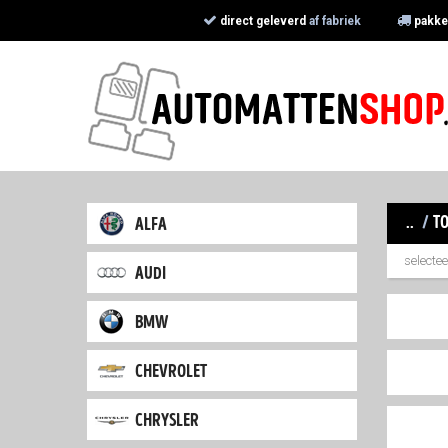
direct geleverd
af fabriek
pakke
..
/
to
alfa
selecte
audi
bmw
chevrolet
chrysler