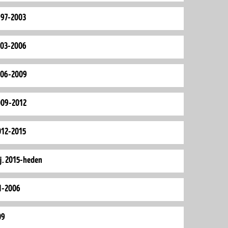
997-2003
003-2006
006-2009
009-2012
012-2015
j. 2015-heden
01-2006
09