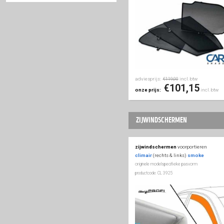
smart
ssangyong
adviesprijs:
inc
€42,50
subaru
€27
onze prijs:
suzuki
autozonwering
tesla
toyota
autozonwering
alle 
carshades
privacy
volkswagen
originele modelspecifieke
productcode: PV OPKAR5A
volvo