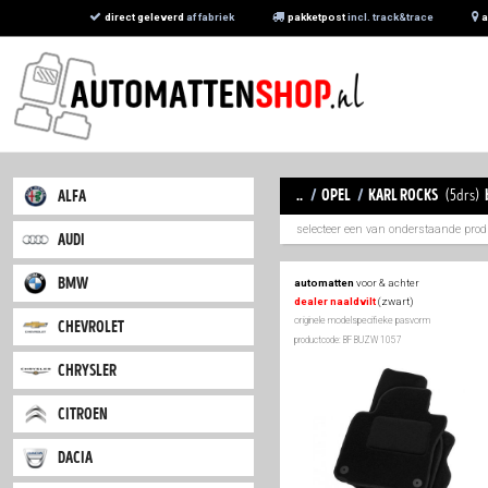
direct geleverd
af fabriek
pakketpost
incl. trac
..
/
opel
/
karl
alfa
selecteer een van 
audi
bmw
automatten
voor & a
dealer naaldvilt
(zwa
originele modelspecifieke
chevrolet
productcode: BF BUZW 105
chrysler