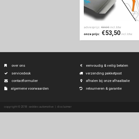
adviesprijs:
i
€119,00
€10
onze prijs:
zijwindscherm
zijwindschermen
vo
climair
(rechts & lin
originele modelspecifieke
productcode: CL 3925