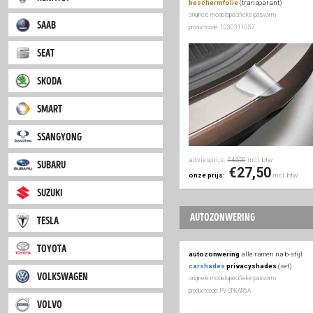
mini
mitsubishi
nissan
adviesprijs:
inc
€72,50
€57
onze prijs:
opel
peugeot
bumperprotect
porsche
bumperprotect
acht
renault
beschermfolie
(tra
originele modelspecifieke
saab
productcode: 1030311057
seat
skoda