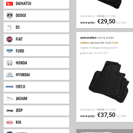
citroen
dacia
daihatsu
dodge
adviesprijs:
inc
€39,50
€29
onze prijs:
ds
automatten
voor & a
fiat
rubber
opstaande r
originele modelspecifieke
ford
productcode: 1010411057
honda
hyundai