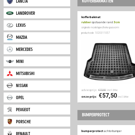
iveco
jaguar
adviesprijs:
inc
jeep
€52,50
€37
onze prijs:
kia
kofferbakmatt
lancia
landrover
kofferbakmat
rubber
opstaande r
lexus
originele modelspecifieke
productcode: 1020311057
mazda
mercedes