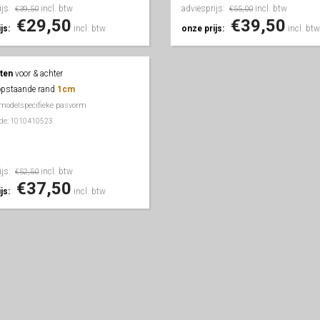
ijs:
incl. btw
adviesprijs:
incl. btw
€39,50
€55,00
€29,50
€39,50
js:
incl. btw
onze prijs:
incl. btw
ten
voor & achter
opstaande rand
1cm
 modelspecifieke pasvorm
ode: 1010410523
ijs:
incl. btw
€52,50
€37,50
js:
incl. btw