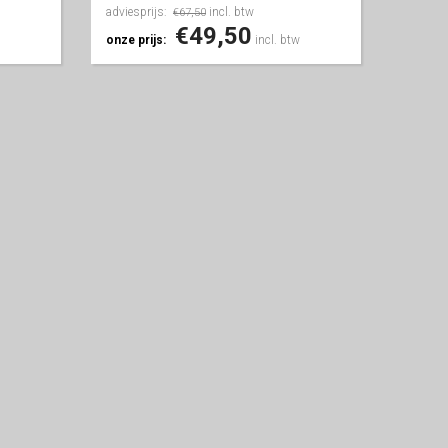
adviesprijs:
incl. btw
€67,50
€49,50
onze prijs:
incl. btw