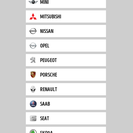
mini
mitsubishi
nissan
opel
peugeot
porsche
renault
saab
seat
skoda