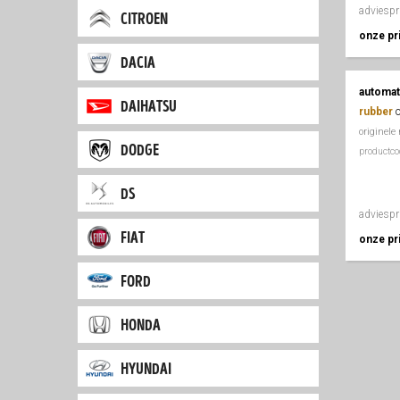
adviespr
citroen
onze pri
dacia
automat
daihatsu
rubber
originele
dodge
productc
ds
adviespr
fiat
onze pri
ford
honda
hyundai