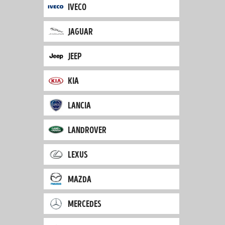
iveco
jaguar
jeep
kia
lancia
landrover
lexus
mazda
mercedes