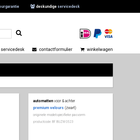
ourgarantie
deskundige
servicedesk
.
servicedesk
contactformulier
winkelwagen
automatten
voor & achter
premium velours
(zwart)
originele modelspecifieke pasvorm
productcode: BF BUZW 0523