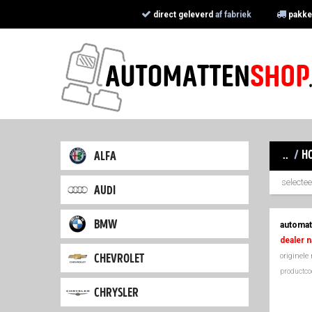
direct geleverd
af fabriek
pakke
..
/
h
alfa
selecte
audi
bmw
automat
dealer n
originele
chevrolet
productc
chrysler