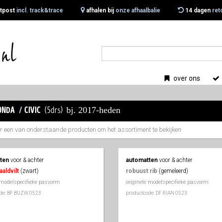
tpost
incl. track&trace
afhalen bij
onze afhaalbalie
14 dagen
ret
over ons
bj. 2017-heden
onda
/
civic
(5drs)
er een van onderstaande producten om het assortiment te bekijken
ten
voor & achter
automatten
voor & achter
aaldvilt
(zwart)
robuust rib
(gemeleerd)
 modelspecifieke pasvorm
originele modelspecifieke pasvorm
ode: BF BUZW 0523
productcode: DF RIAN 0523