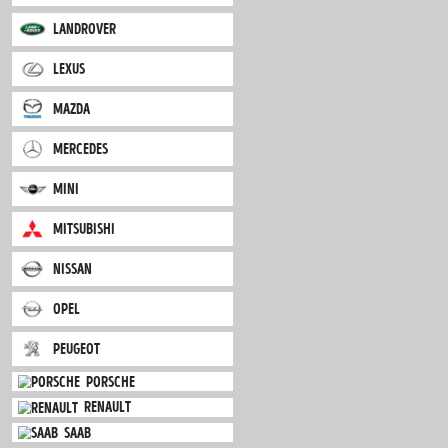
jaguar
jeep
kia
lancia
landrover
lexus
mazda
mercedes
mini