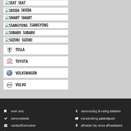
mitsubishi
nissan
opel
peugeot
porsche
renault
saab
seat
skoda
smart
ssangyong
subaru