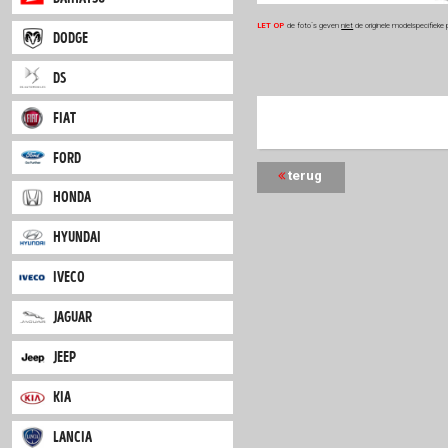
citroen
dacia
daihatsu
LET OP
de foto`s geven
niet
de 
dodge
ds
fiat
ford
terug
honda
hyundai
iveco