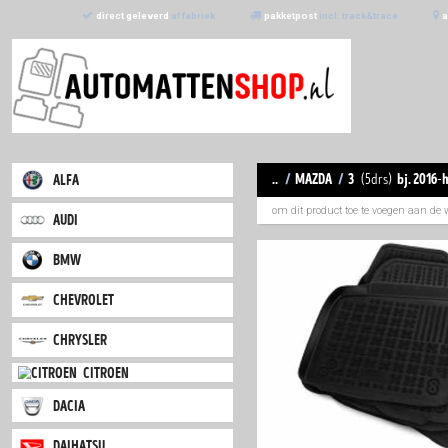
direct geleverd
af fabriek
pakketpost
incl. trac
..
/
mazda
/
3
alfa
om dit product toe
audi
bmw
chevrolet
chrysler