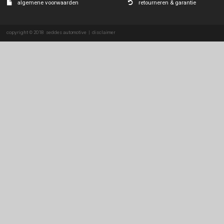
suzuki
tesla
toyota
volkswagen
volvo
over ons
eenvoudig & veili
servicedesk
verzending pakke
contactformulier
afhalen bij onze 
algemene voorwaarden
retourneren & gar