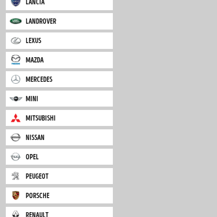
iveco
jaguar
jeep
kia
lancia
landrover
lexus
mazda
mercedes