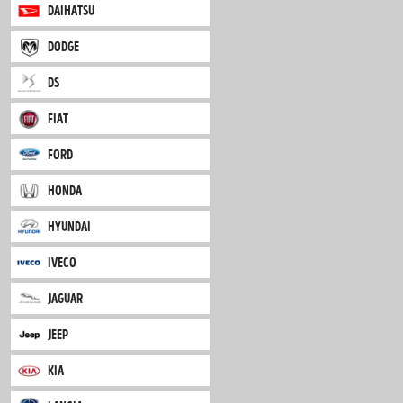
citroen
dacia
daihatsu
dodge
ds
fiat
ford
honda
hyundai