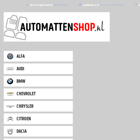
direct geleverd
af fabriek
pakketpost
incl. trac
alfa
audi
bmw
chevrolet
chrysler