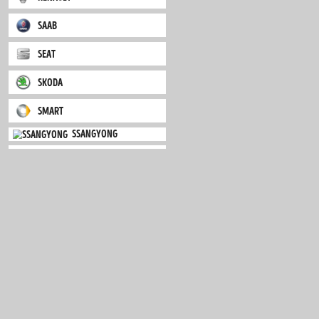
mini
mitsubishi
nissan
opel
peugeot
porsche
renault
saab
seat
skoda