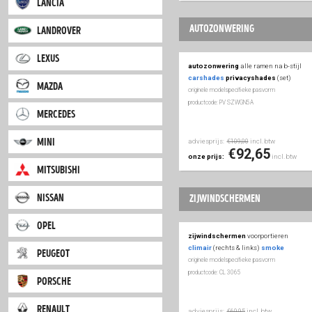
iveco
bumperprotect
acht
beschermflap
(zwar
jaguar
originele modelspecifieke
productcode: 1030511007
jeep
adviesprijs:
inc
€47,50
kia
€37
onze prijs:
lancia
autozonwering
landrover
lexus
autozonwering
alle 
carshades
privacy
mazda
originele modelspecifieke
productcode: PV SZWGN5A
mercedes