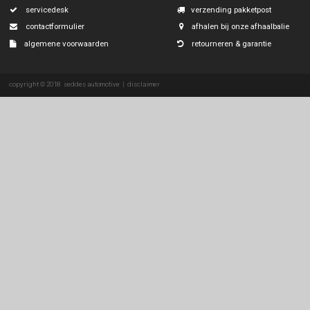
productcode: CL 3065D
ssangyong
subaru
adviesprijs:
inc
€69,95
€53
suzuki
onze prijs:
tesla
toyota
volkswagen
volvo
over ons
eenvoudig & veili
servicedesk
verzending pakke