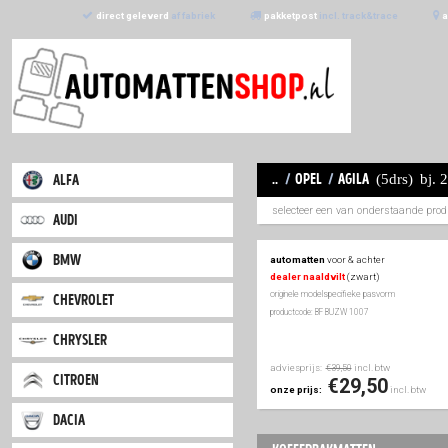
direct geleverd
af fabriek
pakketpost
incl. trac
..
/
opel
/
agil
alfa
selecteer een van 
audi
bmw
automatten
voor & a
dealer naaldvilt
(zwa
originele modelspecifieke
chevrolet
productcode: BF BUZW 100
chrysler