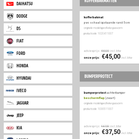
adviesprijs:
inc
€39,50
citroen
€29
onze prijs:
dacia
kofferbakmatt
daihatsu
dodge
kofferbakmat
pvc schaal
opstaan
ds
originele modelspecifieke
productcode: 1020411007
fiat
adviesprijs:
inc
€60,00
ford
€45
onze prijs:
honda
bumperprotect
hyundai