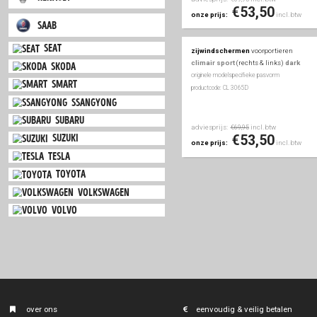
mini
adviesprijs:
i
€109,00
€92
onze prijs:
mitsubishi
nissan
zijwindscherm
opel
zijwindschermen
vo
climair
(rechts & lin
peugeot
originele modelspecifieke
productcode: CL 3065
porsche
renault
adviesprijs:
inc
€69,95
€53
onze prijs:
saab
seat
zijwindschermen
vo
climair sport
(rechts
skoda
originele modelspecifieke
smart