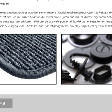
te gaan.
mige gevallen hoort de auto wel een origineel af fabriek matbevestigingsysteem te hebben, maa
o; dit zien we wel vaker bij auto's die reeds enkele jaren oud zijn, of diverse eigenaren h
m geplaatst. We adviseren altijd om de originele punten af fabriek na te bestellen en terug
ele bevestiging voor u bestellen. Laat ons dit graag weten, ook als je twijfelt wat bij uw auto he
erug