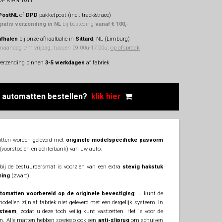
DF RIAN 1011
PostNL
of
DPD
pakketpost (incl. track&trace)
gratis verzending in NL
bij besteding
vanaf € 100,-
afhalen
bij onze afhaalbalie in
Sittard
, NL (Limburg)
maandag t/m vrijdag, tussen 09.00u-17.00u;
op afspraak
verzending binnen
3-5 werkdagen
af fabriek
e
automatten
bestellen?
klik hier
ten worden geleverd met
originele modelspecifieke pasvorm
n (voorstoelen en achterbank) van uw auto.
rbij de bestuurdersmat is voorzien van een extra
stevig hakstuk
ming
(zwart).
tomatten voorbereid op de originele bevestiging
; u kunt de
ellen zijn af fabriek niet geleverd met een dergelijk systeem. In
ysteem
, zodat u deze toch veilig kunt vastzetten. Het is voor de
en. Alle matten hebben sowieso ook een
anti-sliprug
om schuiven