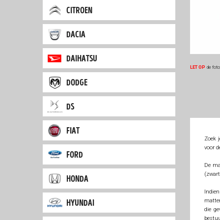
citroen
dacia
daihatsu
LET OP
de fot
dodge
ds
fiat
Zoek j
voor 
ford
De ma
(zwar
honda
Indien
matten
hyundai
die g
bestuu