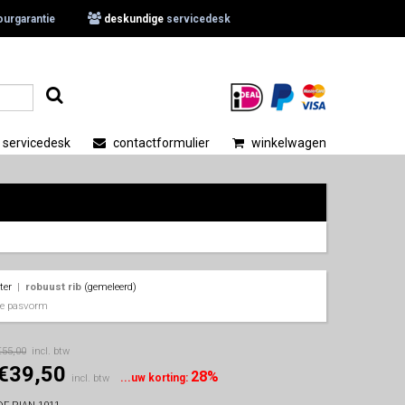
ourgarantie
deskundige
servicedesk
.
servicedesk
contactformulier
winkelwagen
ter
|
robuust rib
(gemeleerd)
eke pasvorm
€55,00
incl. btw
€39,50
28%
...uw korting:
incl. btw