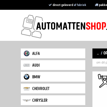
direct geleverd
af fabriek
pakke
..
/
op
alfa
om dit 
audi
bmw
chevrolet
chrysler