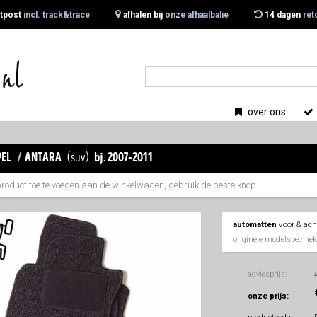
tpost
incl. track&trace
afhalen bij
onze afhaalbalie
14 dagen
ret
over ons
el
/
antara
(suv)
bj. 2007-2011
product toe te voegen aan de winkelwagen, gebruik de bestelknop
automatten
voor & ach
originele modelspecifi
adviesprijs:
onze prijs: