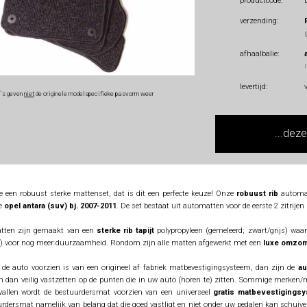
productcode:
verzending:
afhaalbalie:
levertijd:
o`s geven
niet
de originele modelspecifieke pasvorm weer
...dez
e een robuust sterke mattenset, dat is dit een perfecte keuze! Onze
robuust rib
automat
de
opel antara (suv) bj. 2007-2011
. De set bestaat uit automatten voor de eerste 2 zitrije
tten zijn gemaakt van een
sterke rib tapijt
polypropyleen (gemeleerd; zwart/grijs) waa
t) voor nog meer duurzaamheid. Rondom zijn alle matten afgewerkt met een
luxe omzo
 de auto voorzien is van een origineel af fabriek matbevestigingsysteem, dan zijn de
au
 dan veilig vastzetten op de punten die in uw auto (horen te) zitten. Sommige merken/mod
evallen wordt de bestuurdersmat voorzien van een universeel
gratis matbevestigings
rdersmat namelijk van belang dat die goed vastligt en niet onder uw pedalen kan schuiv