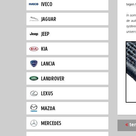
iveco
tegen 
In som
jaguar
de aut
systee
univers
jeep
kia
lancia
landrover
lexus
mazda
mercedes
t