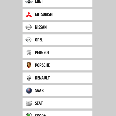
mini
mitsubishi
nissan
opel
peugeot
porsche
renault
saab
seat
skoda