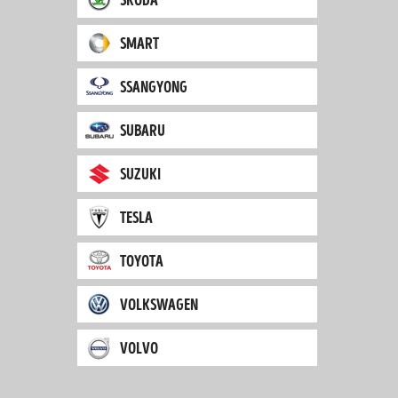
smart
ssangyong
subaru
suzuki
tesla
toyota
volkswagen
volvo