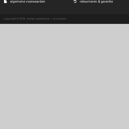
ssangyong
subaru
suzuki
tesla
toyota
volkswagen
volvo
over ons
eenvoudig & veili
servicedesk
verzending pakke
contactformulier
afhalen bij onze 
algemene voorwaarden
retourneren & gar