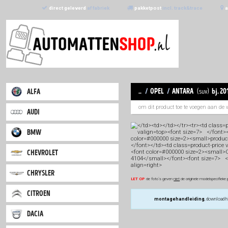
direct geleverd
af fabriek
pakketpost
incl. trac
..
/
opel
/
anta
alfa
om dit product toe
audi
bmw
chevrolet
chrysler
LET OP
de foto`s geven
niet
de 