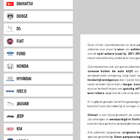
citroen
montagehand
dacia
daihatsu
dodge
ds
fiat
Deze climair zijwind
schermen voor zowel
ford
voor de
opel antara 
meest verkochte kleur, 
honda
Zijwindschermen, ook
sneeuw buiten de
aerodynamische vormg
hyundai
hinderlijk windger
ramen verleden tijd en