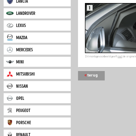
airco en het heeft te
iveco
voor rokers
, aangez
Er is gebruik gemaakt
jaguar
kunststof soort, die m
Climair
is een Duits
jeep
zijn ontworpen en
ver
kwaliteit door perfect
kia
Alle schermen zijn pas
speciaal gereedschap.
lancia
landrover
lexus
mazda
mercedes
Dit montagevoorbeeld