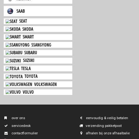
mini
mitsubishi
terug
nissan
opel
peugeot
porsche
renault
saab
seat
skoda
smart