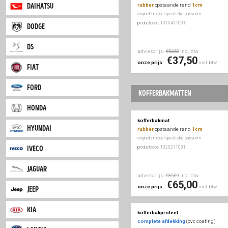
adviesprijs:
inc
€39,50
citroen
€29
onze prijs:
dacia
automatten
voor & a
daihatsu
rubber
opstaande r
originele modelspecifieke
productcode: 1010411031
dodge
ds
adviesprijs:
inc
€52,50
€37
onze prijs:
fiat
ford
kofferbakmatt
honda
kofferbakmat
hyundai
rubber
opstaande r
originele modelspecifieke