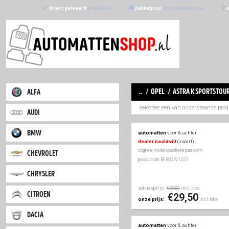
direct geleverd
af fabriek
pakketpost
incl. trac
..
/
opel
/
astr
alfa
selecteer een van 
audi
bmw
automatten
voor & a
dealer naaldvilt
(zwa
originele modelspecifieke
chevrolet
productcode: BF BUZW 103
chrysler