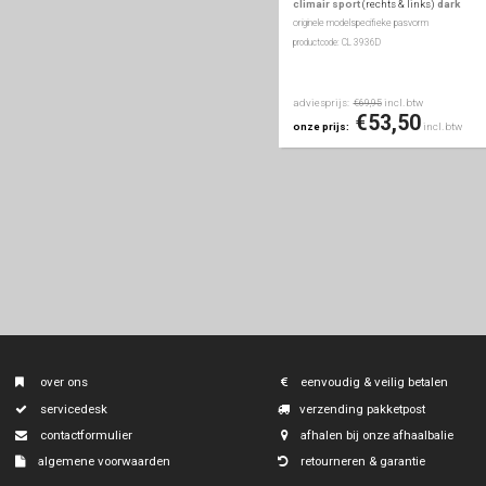
€10
tesla
onze prijs:
toyota
volkswagen
zijwindscherm
volvo
zijwindschermen
vo
climair
(rechts & lin
originele modelspecifieke
productcode: CL 3936
adviesprijs:
inc
€69,95
€53
onze prijs:
zijwindschermen
vo
climair sport
(rechts
originele modelspecifieke