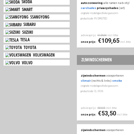
mini
bumperprotect
acht
beschermstrip
abs
(
mitsubishi
originele modelspecifieke
productcode: GR RBP904
nissan
opel
adviesprijs:
i
€102,50
peugeot
€87
onze prijs:
porsche
renault
saab
autozonwering
seat
skoda
autozonwering
alle 
carshades
privacy
smart
originele modelspecifieke
ssangyong
productcode: PV OPASTED
subaru
suzuki
adviesprijs:
i
€129,00