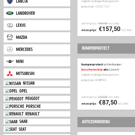
productcode: 1020211031
iveco
jaguar
adviesprijs:
inc
€85,00
€65
onze prijs:
jeep
kia
kofferbakprotect
complete afdekking
lancia
originele modelspecifieke
productcode: 1020511031
landrover
adviesprijs:
i
€187,50
lexus
€15
onze prijs:
mazda
bumperprotect
mercedes