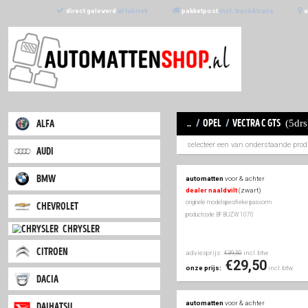
direct geleverd
af fabriek
pakketpost
incl. trac
..
/
opel
/
vect
alfa
selecteer een van 
audi
bmw
automatten
voor & a
dealer naaldvilt
(zwa
originele modelspecifieke
chevrolet
productcode: BF BUZW 107
chrysler
citroen