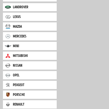
jaguar
jeep
kia
lancia
landrover
lexus
mazda
mercedes
mini