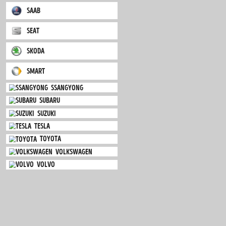
mitsubishi
nissan
opel
peugeot
porsche
renault
saab
seat
skoda