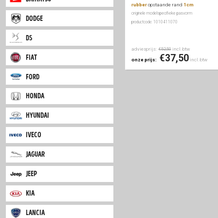
adviesprijs:
inc
€39,50
€29
onze prijs:
dacia
automatten
voor & a
daihatsu
rubber
opstaande r
originele modelspecifieke
dodge
productcode: 1010411070
ds
adviesprijs:
inc
€52,50
€37
fiat
onze prijs:
ford
honda
hyundai
iveco