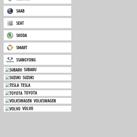
mini
mitsubishi
nissan
opel
peugeot
porsche
renault
saab
seat
skoda