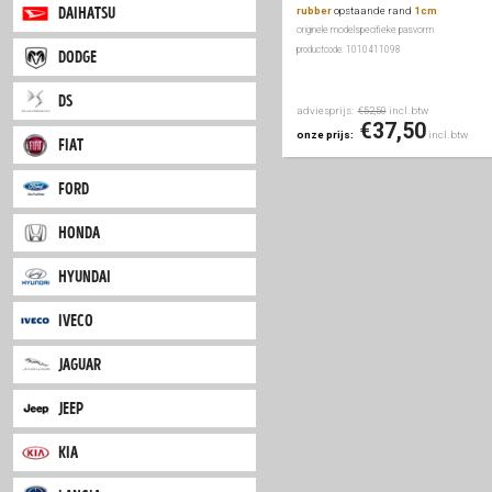
adviesprijs:
inc
€39,50
citroen
€29
onze prijs:
dacia
automatten
voor & a
daihatsu
rubber
opstaande r
originele modelspecifieke
productcode: 1010411098
dodge
ds
adviesprijs:
inc
€52,50
€37
onze prijs:
fiat
ford
honda
hyundai