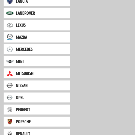
iveco
jaguar
jeep
kia
lancia
landrover
lexus
mazda
mercedes