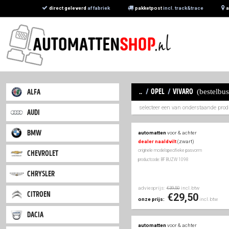
direct geleverd
af fabriek
pakketpost
incl. trac
..
/
opel
/
viva
alfa
selecteer een van 
audi
bmw
automatten
voor & a
dealer naaldvilt
(zwa
originele modelspecifieke
chevrolet
productcode: BF BUZW 109
chrysler