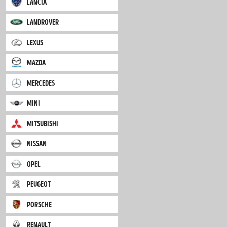
iveco
jaguar
jeep
kia
lancia
landrover
lexus
mazda
mercedes