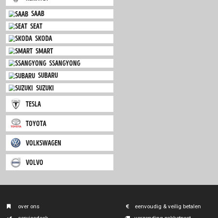
mini
mitsubishi
nissan
opel
peugeot
porsche
renault
saab
seat
skoda
smart