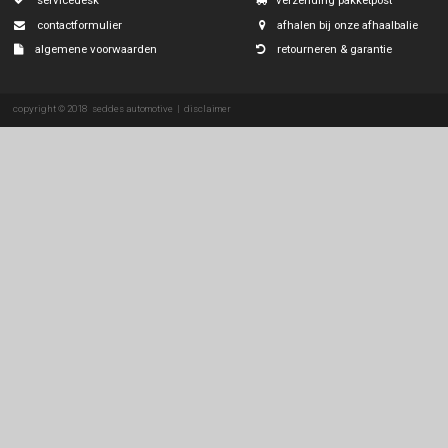
ssangyong
subaru
suzuki
tesla
toyota
volkswagen
volvo
over ons
eenvoudig & veili
servicedesk
verzending pakke
contactformulier
afhalen bij onze 