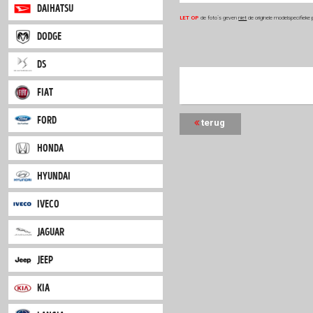
citroen
dacia
daihatsu
LET OP
de foto`s geven
niet
de 
dodge
ds
fiat
ford
terug
honda
hyundai