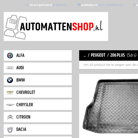
direct geleverd
af fabriek
pakketpost
incl. trac
..
/
peugeot
/
2
alfa
om dit product toe
audi
bmw
chevrolet
chrysler